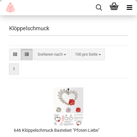
Klöppelschmuck
Sortieren nach
pro Seite
Sortieren nach
100 pro Seite
1
646 Klöppelschmuck Bastelset "Pfoten-Liebe"