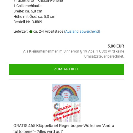
7 facettierte Kristall-Perlene
1 Collierschlaufe
Breite: ca. 5,8 cm
Höhe mit Öse: ca. 5,3 cm
Bestell-Nr. BJ509
Lieferzeit:
ca. 2-4 Arbeitstage
(Ausland abweichend)
5,00 EUR
Als Kleinunternehmer im Sinne von § 19 Abs. 1 UStG wird keine
Umsatzsteuer berechnet.
ZUM ARTIKEL
GRATIS 465 Klöppelbrief Regenbogen-Wölkchen "Andrà
tutto bene" - "Alles wird gut"