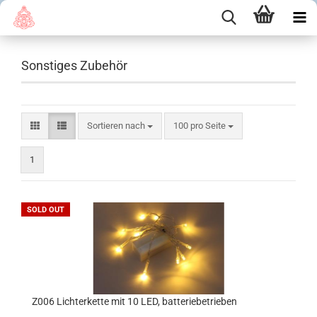
Sonstiges Zubehör
Sortieren nach
pro Seite
Sortieren nach
100 pro Seite
1
SOLD OUT
Z006 Lichterkette mit 10 LED, batteriebetrieben