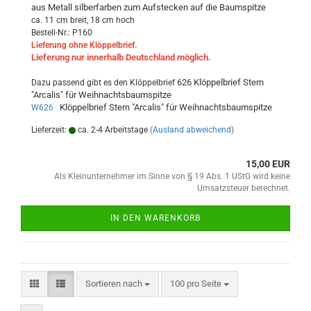
aus Metall silberfarben zum Aufstecken auf die Baumspitze
ca. 11 cm breit, 18 cm hoch
Bestell-Nr.: P160
Lieferung ohne Klöppelbrief.
Lieferung nur innerhalb Deutschland möglich.
626 Klöppelbrief Stern
Dazu passend gibt es den Klöppelbrief
"Arcalis" für Weihnachtsbaumspitze
Klöppelbrief Stern "Arcalis" für Weihnachtsbaumspitze
W626
Lieferzeit:
ca. 2-4 Arbeitstage
(Ausland abweichend)
15,00 EUR
Als Kleinunternehmer im Sinne von § 19 Abs. 1 UStG wird keine
Umsatzsteuer berechnet.
IN DEN WARENKORB
Sortieren nach
pro Seite
Sortieren nach
100 pro Seite