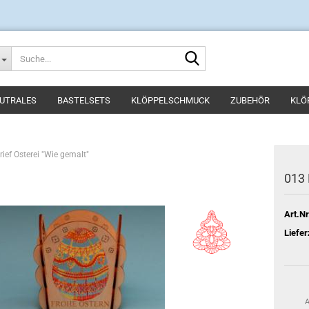
Suche...
UTRALES
BASTELSETS
KLÖPPELSCHMUCK
ZUBEHÖR
KLÖ
ief Osterei "Wie gemalt"
013 
Art.Nr
Liefer
A