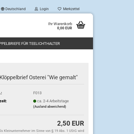
Deutschland
Login
Merkzettel
Ihr Warenkorb
0,00 EUR
PPELBRIEFE FÜR TEELICHTHALTER
Klöppelbrief Osterei "Wie gemalt"
.:
F013
zeit:
ca. 2-4 Arbeitstage
(Ausland abweichend)
2,50 EUR
ls Kleinunternehmer im Sinne von § 19 Abs. 1 UStG wird