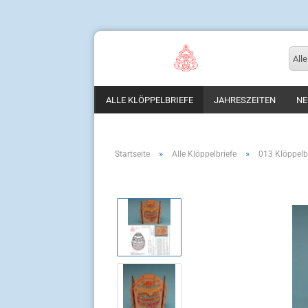
Alle
ALLE KLÖPPELBRIEFE
JAHRESZEITEN
NE
»
»
Startseite
Alle Klöppelbriefe
013 Klöppelbr