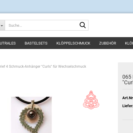
Suche...
UTRALES
BASTELSETS
KLÖPPELSCHMUCK
ZUBEHÖR
KLÖ
rief 4 Schmuck-Anhänger "Curls" für Wechselschmuck
065 
"Cur
Art.Nr
Liefer