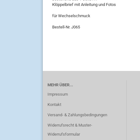
Klöppelbrief mit Anleitung und Fotos
für Wechselschmuck
Bestell-Nr. J065
MEHR ÜBER...
Impressum
Kontakt
Versand- & Zahlungsbedingungen
Widerrufsrecht & Muster-
Widerrufsformular