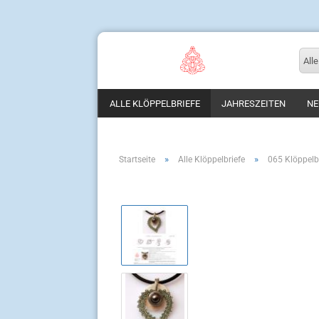
Alle
ALLE KLÖPPELBRIEFE
JAHRESZEITEN
NE
»
»
Startseite
Alle Klöppelbriefe
065 Klöppelb