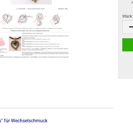
A
Stück
Stück
ls" für Wechselschmuck