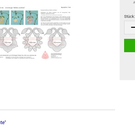
A
Stück
Stück
te"