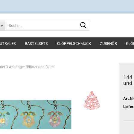
Suche...
UTRALES
BASTELSETS
KLÖPPELSCHMUCK
ZUBEHÖR
KLÖ
ief 3 Anhänger "Blätter und Blüte"
144 
und 
Art.Nr
Liefer