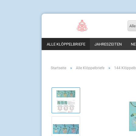
Alle
ALLE KLÖPPELBRIEFE
JAHRESZEITEN
NE
»
»
Startseite
Alle Klöppelbriefe
144 Klöppelbr