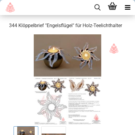
344 Klöppelbrief "Engelsflügel" für Holz-Teelichthalter