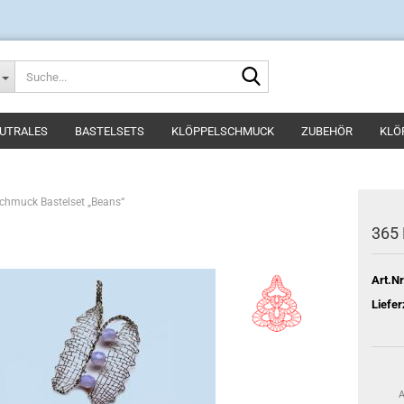
Suche...
UTRALES
BASTELSETS
KLÖPPELSCHMUCK
ZUBEHÖR
KLÖ
chmuck Bastelset „Beans“
365 
Art.Nr
Liefer
A