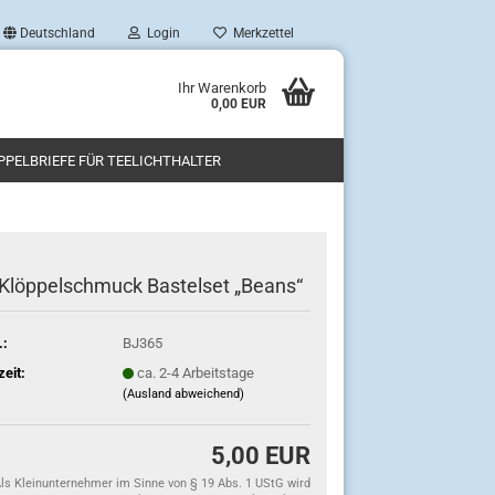
Deutschland
Login
Merkzettel
Ihr Warenkorb
0,00 EUR
PPELBRIEFE FÜR TEELICHTHALTER
Klöppelschmuck Bastelset „Beans“
.:
BJ365
zeit:
ca. 2-4 Arbeitstage
(Ausland abweichend)
5,00 EUR
ls Kleinunternehmer im Sinne von § 19 Abs. 1 UStG wird