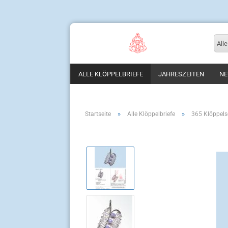
Alle
ALLE KLÖPPELBRIEFE
JAHRESZEITEN
NE
»
»
Startseite
Alle Klöppelbriefe
365 Klöppels