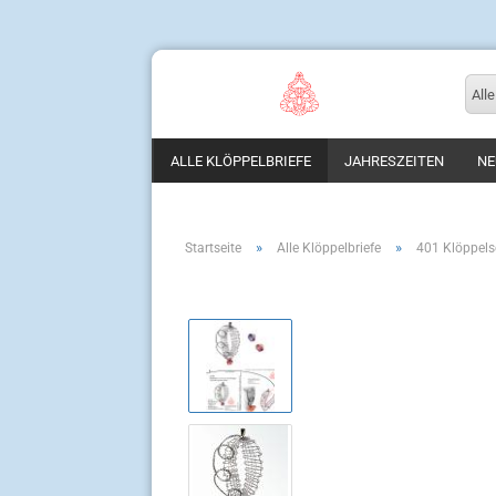
Alle
ALLE KLÖPPELBRIEFE
JAHRESZEITEN
NE
»
»
Startseite
Alle Klöppelbriefe
401 Klöppels