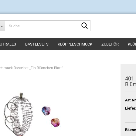
Suche...
UTRALES
BASTELSETS
KLÖPPELSCHMUCK
ZUBEHÖR
KLÖ
chmuck Bastelset „Ein-Blümchen-Blatt“
401 
Blüm
Art.Nr
Liefer
Blümc