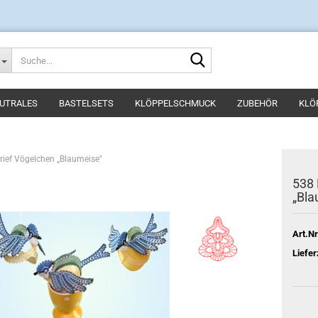
Suche...
UTRALES
BASTELSETS
KLÖPPELSCHMUCK
ZUBEHÖR
KLÖ
rief Vögelchen „Blaumeise"
538 
„Bla
Art.Nr
Liefer