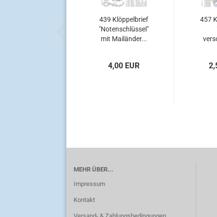
439 Klöppelbrief
457 K
"Notenschlüssel"
mit Mailänder...
vers
He
4,00 EUR
2,
MEHR ÜBER...
Impressum
Kontakt
Versand- & Zahlungsbedingungen