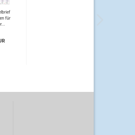
lbrief
en für
r...
UR