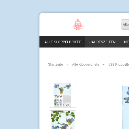
Alle
ALLE KLÖPPELBRIEFE
JAHRESZEITEN
NE
»
»
Startseite
Alle Klöppelbriefe
538 Klöppelb