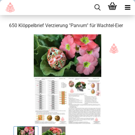
650 Klöppelbrief Verzierung "Parvum" für Wachtel-Eier