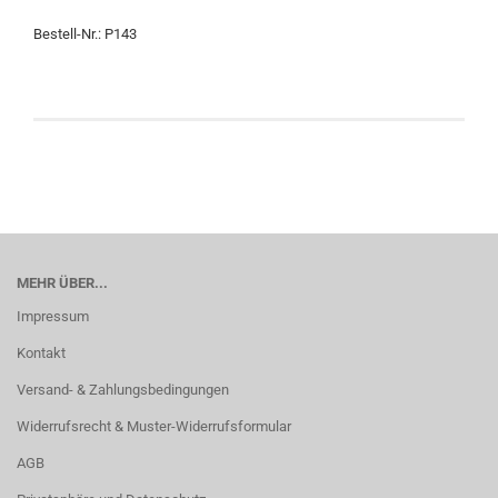
Bestell-Nr.: P143
MEHR ÜBER...
Impressum
Kontakt
Versand- & Zahlungsbedingungen
Widerrufsrecht & Muster-Widerrufsformular
AGB