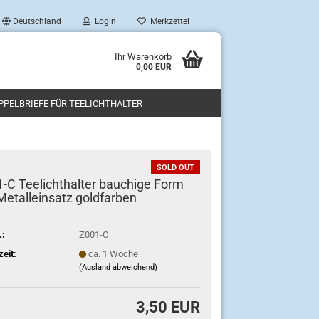
Deutschland
Login
Merkzettel
Ihr Warenkorb
0,00 EUR
PPELBRIEFE FÜR TEELICHTHALTER
SOLD OUT
-C Teelichthalter bauchige Form
Metalleinsatz goldfarben
.:
Z001-C
zeit:
ca. 1 Woche
(Ausland abweichend)
3,50 EUR