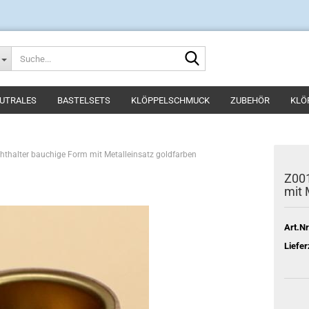
Suche...
UTRALES
BASTELSETS
KLÖPPELSCHMUCK
ZUBEHÖR
KLÖ
chthalter bauchige Form mit Metalleinsatz goldfarben
Z001
mit 
Art.Nr
Liefer