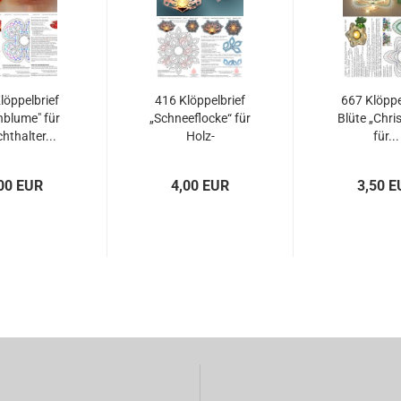
löppelbrief
416 Klöppelbrief
667 Klöppe
blume" für
„Schneeflocke“ für
Blüte „Chri
chthalter...
Holz-
für...
Teelichthalter...
00 EUR
4,00 EUR
3,50 E