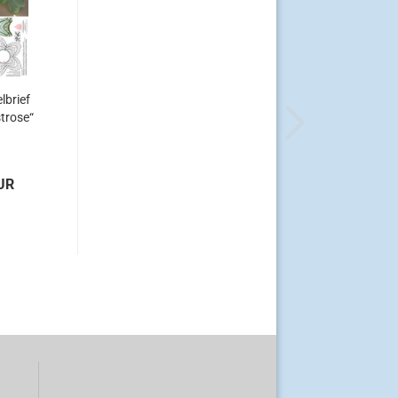
lbrief
strose“
UR