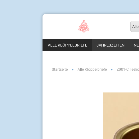
Alle
ALLE KLÖPPELBRIEFE
JAHRESZEITEN
NE
»
»
Startseite
Alle Klöppelbriefe
Z001-C Teeli