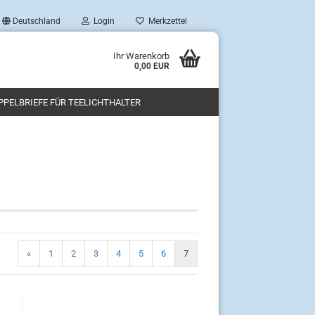
Deutschland
Login
Merkzettel
Ihr Warenkorb
0,00 EUR
PPELBRIEFE FÜR TEELICHTHALTER
«
1
2
3
4
5
6
7