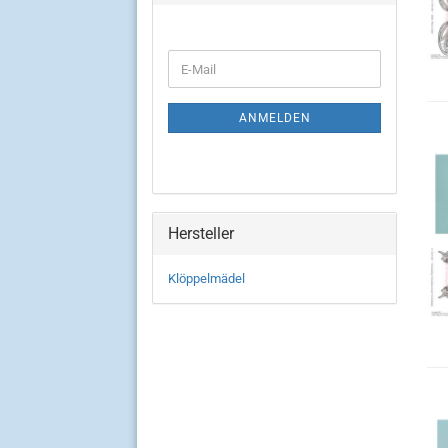
WEITER
E-
ZUR
Mail
NEWSLETTER-
ANMELDUNG
ANMELDEN
Hersteller
Klöppelmädel