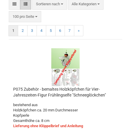
Sortieren nach
Sortieren nach
Alle Kategorien
pro Seite
100 pro Seite
1
2
3
4
5
6
7
»
P075 Zubehör - bemaltes Holzköpfchen für Vier-
Jahreszeiten-Figur Frühlingselfe "Schneeglöckchen"
bestehend aus
Holzköpfchen ca. 20 mm Durchmesser
Kopfperle
Gesamthöhe ca. 8 cm
Lieferung ohne Klöppelbrief und Anleitung